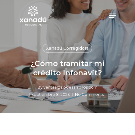
Skip
to
Menu
main
content
Xanadú Corregidora
¿Cómo tramitar mi
crédito Infonavit?
By
ventas@slodesarrollos.com
septiembre 8, 2023
No Comments